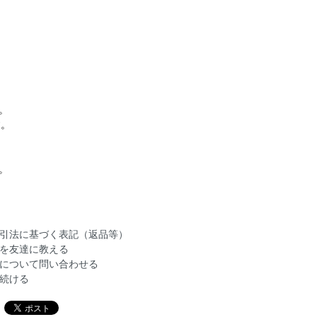
。
す。
。
引法に基づく表記（返品等）
を友達に教える
について問い合わせる
続ける