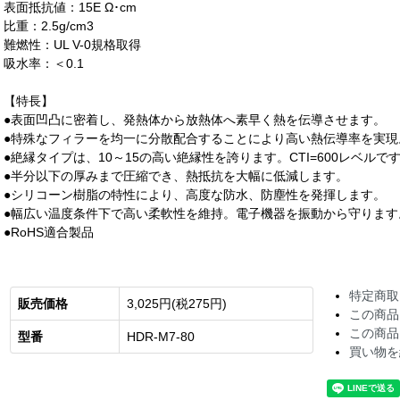
表面抵抗値：15E Ω･cm
比重：2.5g/cm3
難燃性：UL V-0規格取得
吸水率：＜0.1
【特長】
●表面凹凸に密着し、発熱体から放熱体へ素早く熱を伝導させます。
●特殊なフィラーを均一に分散配合することにより高い熱伝導率を実現
●絶縁タイプは、10～15の高い絶縁性を誇ります。CTI=600レベルで
●半分以下の厚みまで圧縮でき、熱抵抗を大幅に低減します。
●シリコーン樹脂の特性により、高度な防水、防塵性を発揮します。
●幅広い温度条件下で高い柔軟性を維持。電子機器を振動から守ります
●RoHS適合製品
特定商取
販売価格
3,025円(税275円)
この商品
この商品
型番
HDR-M7-80
買い物を