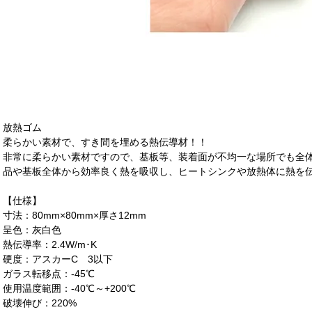
放熱ゴム
柔らかい素材で、すき間を埋める熱伝導材！！
非常に柔らかい素材ですので、基板等、装着面が不均一な場所でも全
品や基板全体から効率良く熱を吸収し、ヒートシンクや放熱体に熱を
【仕様】
寸法：80mm×80mm×厚さ12mm
呈色：灰白色
熱伝導率：2.4W/m･K
硬度：アスカーC 3以下
ガラス転移点：-45℃
使用温度範囲：-40℃～+200℃
破壊伸び：220%