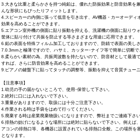
3.大きな比重と柔らかさを持つ純鉛は、優れた防振効果と防音効果を
んな形状にもぴったりフィットします。
4.スピーカーの内側に張って低音を引き出す、AV機器・カーオーデ
効果を高めることができます。
5.エアコン室外機の側面に貼り振動を抑える、洗濯機の側面に貼りウ
筐体に貼り付けて共振を防止する等さまざまな用途に応用できます。
6.鉛の表面を特殊フィルム加工しておりますので、防錆で表面の美し
7.0.3mmと極薄ですので、ハサミ、カッター･ナイフ等で簡単に切断
8.柔らかい素材の為、共振周波数を持たないので、防音材として最適です。
すれば、さらに防音効果を高めることができます。
9.ピアノの鍵盤下に貼ってタッチの調整等、振動を抑えて音質チュー
【注意事項】
1.幼児の手の届かないところで、使用･保管して下さい。
2.絶対に口には入れないで下さい。
3.重量がありますので、取扱には十分ご注意下さい。
4.作業される時は手袋をはめて行ってください。
5.廃棄する時は産業廃棄物扱いになりますので、弊社までご連絡下さ
6.排熱の妨げになるような場所には絶対に貼らないで下さい。例えば
アコンの排熱口等、各機器に設置されている排熱口全般。この場所を
となります。