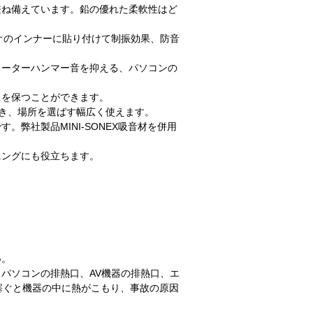
兼ね備えています。鉛の優れた柔軟性はど
ィオのインナーに貼り付けて制振効果、防音
ォーターハンマー音を抑える、パソコンの
さを保つことができます。
でき、場所を選ばす幅広く使えます。
弊社製品MINI-SONEX吸音材を併用
ニングにも役立ちます。
い。
、パソコンの排熱口、AV機器の排熱口、エ
塞ぐと機器の中に熱がこもり、事故の原因