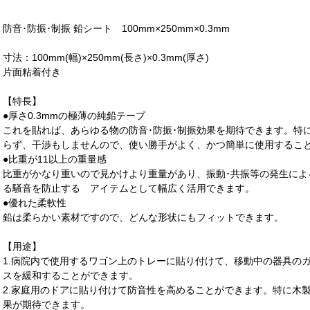
防音･防振･制振 鉛シート 100mm×250mm×0.3mm
寸法：100mm(幅)×250mm(長さ)×0.3mm(厚さ)
片面粘着付き
【特長】
●厚さ0.3mmの極薄の純鉛テープ
これを貼れば、あらゆる物の防音･防振･制振効果を期待できます。特に
らず、干渉もしませんので、使い勝手がよく、かつ簡単に使用するこ
●比重が11以上の重量感
比重がかなり重いので見かけより重量があり、振動･共振等の発生によ
る騒音を防止する アイテムとして幅広く活用できます。
●優れた柔軟性
鉛は柔らかい素材ですので、どんな形状にもフィットできます。
【用途】
1.病院内で使用するワゴン上のトレーに貼り付けて、移動中の器具の
スを緩和することができます。
2.家庭用のドアに貼り付けて防音性を高めることができます。特に木
果が期待できます。