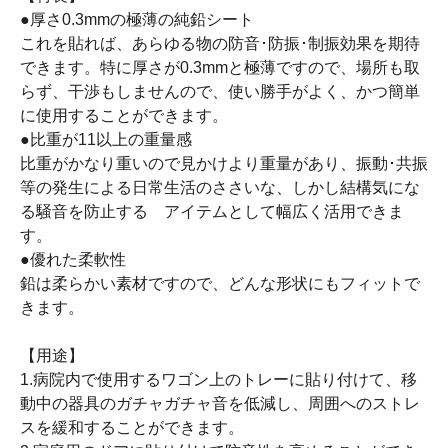
●厚さ0.3mmの極薄の純鉛シート
これを貼れば、あらゆる物の防音･防振･制振効果を期待
できます。特に厚さが0.3mmと極薄ですので、場所も取
らず、干渉もしませんので、使い勝手がよく、かつ簡単
に使用することができます。
●比重が11以上の重量感
比重がかなり重いので見かけより重量があり、振動･共振
等の発生による日常生活のささいな、しかし結構気にな
る騒音を防止する アイテムとして幅広く活用できま
す。
●優れた柔軟性
鉛は柔らかい素材ですので、どんな形状にもフィットで
きます。
【用途】
1.病院内で使用するワゴン上のトレーに貼り付けて、移
動中の器具のガチャガチャ音を低減し、周囲へのストレ
スを緩和することができます。