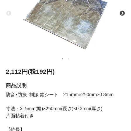
2,112円(税192円)
商品説明
防音･防振･制振 鉛シート 215mm×250mm×0.3mm
寸法：215mm(幅)×250mm(長さ)×0.3mm(厚さ)
片面粘着付き
【特長】