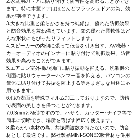
2.家庭用のドアに貼り付けて防音性を高めることができ
ます。特に木製ドアはほとんどフラッシュドアの為、効
果が期待できます。
3.大きな比重と柔らかさを持つ純鉛は、優れた防振効果
と防音効果を兼ね備えています。鉛の優れた柔軟性はど
んな形状にもぴったりフィットします。
4.スピーカーの内側に張って低音を引き出す、AV機器・
カーオーディオのインナーに貼り付けて制振効果、防音
効果を高めることができます。
5.エアコン室外機の側面に貼り振動を抑える、洗濯機の
側面に貼りウォーターハンマー音を抑える、パソコンの
筐体に貼り付けて共振を防止する等さまざまな用途に応
用できます。
6.鉛の表面を特殊フィルム加工しておりますので、防錆
で表面の美しさを保つことができます。
7.0.3mmと極薄ですので、ハサミ、カッター･ナイフ等で
簡単に切断でき、場所を選ばす幅広く使えます。
8.柔らかい素材の為、共振周波数を持たないので、防音
材として最適です。弊社製品MINI-SONEX吸音材を併用