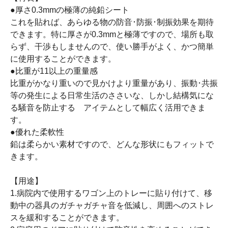
●厚さ0.3mmの極薄の純鉛シート
これを貼れば、あらゆる物の防音･防振･制振効果を期待
できます。特に厚さが0.3mmと極薄ですので、場所も取
らず、干渉もしませんので、使い勝手がよく、かつ簡単
に使用することができます。
●比重が11以上の重量感
比重がかなり重いので見かけより重量があり、振動･共振
等の発生による日常生活のささいな、しかし結構気にな
る騒音を防止する アイテムとして幅広く活用できま
す。
●優れた柔軟性
鉛は柔らかい素材ですので、どんな形状にもフィットで
きます。
【用途】
1.病院内で使用するワゴン上のトレーに貼り付けて、移
動中の器具のガチャガチャ音を低減し、周囲へのストレ
スを緩和することができます。