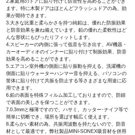
2.家庭用のドアに貼り付けて防音性を高めることができ
ます。特に木製ドアはほとんどフラッシュドアの為、効
果が期待できます。
3.大きな比重と柔らかさを持つ純鉛は、優れた防振効果
と防音効果を兼ね備えています。鉛の優れた柔軟性はど
んな形状にもぴったりフィットします。
4.スピーカーの内側に張って低音を引き出す、AV機器・
カーオーディオのインナーに貼り付けて制振効果、防音
効果を高めることができます。
5.エアコン室外機の側面に貼り振動を抑える、洗濯機の
側面に貼りウォーターハンマー音を抑える、パソコンの
筐体に貼り付けて共振を防止する等さまざまな用途に応
用できます。
6.鉛の表面を特殊フィルム加工しておりますので、防錆
で表面の美しさを保つことができます。
7.0.3mmと極薄ですので、ハサミ、カッター･ナイフ等で
簡単に切断でき、場所を選ばす幅広く使えます。
8.柔らかい素材の為、共振周波数を持たないので、防音
材として最適です。弊社製品MINI-SONEX吸音材を併用