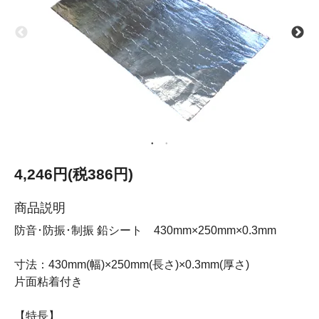
4,246円(税386円)
商品説明
防音･防振･制振 鉛シート 430mm×250mm×0.3mm
寸法：430mm(幅)×250mm(長さ)×0.3mm(厚さ)
片面粘着付き
【特長】