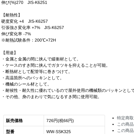
伸び(%)270 JIS-K6251
【耐熱性】
硬度変化 +4 JIS-K6257
引張強さ変化率 +7% JIS-K6257
伸び変化率 -7%
※耐熱試験条件：200℃×72H
【用途】
・金属と金属の間に挟んで緩衝材として。
・ケースのすき間に挟んでガタツキを抑えることが可能。
・断熱材として配管等に巻きつけて。
・高温箇所へのパッキンとして。
・機械のシール材として。
・耐候性・耐久性に優れているので屋外使用の機械類のパッキンとし
・その他、身のまわりで気になるすき間に使用可能。
特定商取
販売価格
726円(税66円)
この商品
この商品
型番
WW-SSK325