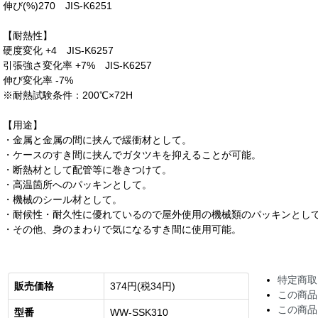
伸び(%)270 JIS-K6251
【耐熱性】
硬度変化 +4 JIS-K6257
引張強さ変化率 +7% JIS-K6257
伸び変化率 -7%
※耐熱試験条件：200℃×72H
【用途】
・金属と金属の間に挟んで緩衝材として。
・ケースのすき間に挟んでガタツキを抑えることが可能。
・断熱材として配管等に巻きつけて。
・高温箇所へのパッキンとして。
・機械のシール材として。
・耐候性・耐久性に優れているので屋外使用の機械類のパッキンとし
・その他、身のまわりで気になるすき間に使用可能。
特定商取
販売価格
374円(税34円)
この商品
この商品
型番
WW-SSK310