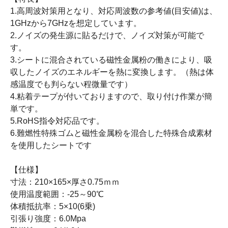
1.高周波対策用となり、対応周波数の参考値(目安値)は、
1GHzから7GHzを想定しています。
2.ノイズの発生源に貼るだけで、ノイズ対策が可能で
す。
3.シートに混合されている磁性金属粉の働きにより、吸
収したノイズのエネルギーを熱に変換します。（熱は体
感温度でも判らない程微量です）
4.粘着テープが付いておりますので、取り付け作業が簡
単です。
5.RoHS指令対応品です。
6.難燃性特殊ゴムと磁性金属粉を混合した特殊合成素材
を使用したシートです
【仕様】
寸法：210×165×厚さ0.75ｍｍ
使用温度範囲：-25～90℃
体積抵抗率：5×10(6乗)
引張り強度：6.0Mpa